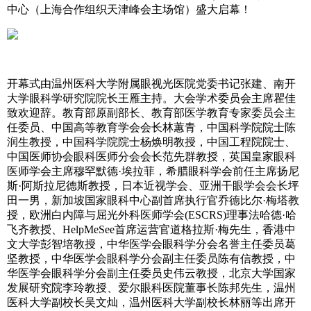
中心（上海合作组织天津峰会主场馆）盛大启幕！
开幕式由温州医科大学附属眼视光医院党委书记张建、南开
大学眼科学研究院院长王雁主持。大会学术委员会主席瞿佳
致欢迎辞。教育部原副部长、教育部医学教育专家委员会主
任委员、中国高等教育学会会长林蕙青，中国科学院院士陈
润生教授，中国科学院院士杨焕明教授，中国工程院院士、
中国医师协会眼科医师分会会长范先群教授，英国皇家眼科
医师学会主席穆罕默德·埃拉菲，希腊眼科学会前任主席扬尼
斯·阿斯拉尼德斯教授，日本近视学会、亚洲干眼学会会长坪
田一男，新加坡国家眼科中心副首席执行官乔德比尔·梅塔教
授，欧洲白内障与屈光外科医师学会(ESCRS)理事法哈德·哈
飞齐教授、HelpMeSee首席运营官道格拉斯·梅先生，香港中
文大学彭智培教授，中华医学会眼科学分会名誉主任委员葛
坚教授，中华医学会眼科学分会副主任委员陈有信教授，中
华医学会眼科学分会副主任委员史伟云教授，北京大学国家
发展研究院李玲教授、爱尔眼科医院董事长陈邦先生，温州
医科大学副校长吴文灿，温州医科大学副校长林丽等出席开