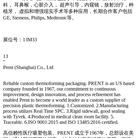
科， 耳鼻喉，心脏介入， 超声引导，内窥镜，放射治疗，种
植牙， 虚拟和增强现实手术等多种应用，长期合作客户包括
GE, Siemens, Philips, Medtronic等。
展位号：13M33
13
"
Prent (Shanghai) Co., Ltd
Reliable custom thermoforming packaging. PRENT is an US based
company founded in 1967, our commitment to continuous
improvement, design innovation, and process refinement has
enabled Prent to become a world leader as a custom supplier of
precision plastic thermoforming. 1.Customized. 2.Manufacturing
process utilizes Real Time SPC. 3.Rigid sidewall, good sealing
with Tyvek. 4.Produced in medical clean room facility. 5.
Traceable. 6.ISO 9001:2015 and ISO 13485:2016 certified.
高信赖性医疗吸塑包装。PRENT 成立于1967年，总部设在美