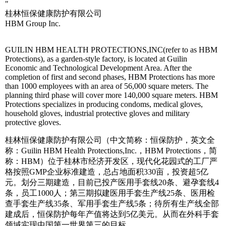
"
桂林恒保健康防护有限公司
HBM Group Inc.
GUILIN HBM HEALTH PROTECTIONS,INC(refer to as HBM
Protections), as a garden-style factory, is located at Guilin
Economic and Technological Development Area. After the
completion of first and second phases, HBM Protections has more
than 1000 employees with an area of 56,000 square meters. The
planning third phase will cover more 140,000 square meters. HBM
Protections specializes in producing condoms, medical gloves,
household gloves, industrial protective gloves and military
protective gloves.
桂林恒保健康防护有限公司（中文简称：恒保防护，英文全
称：Guilin HBM Health Protections,Inc.，HBM Protections，简
称：HBM）位于桂林市经济开发区，现代化花园式的工厂严
格按照GMP企业标准建造，总占地面积330亩，投资超5亿
元。划分三期建造，目前已投产医用手套线20条、避孕套线4
条，员工1000人；第三期拟建医用手套生产线25条、医用检
查手套生产线35条、军用手套生产线5条；待所有生产线全部
建成后，恒保防护每年产值将达到5亿美元。从而在外科手套
领域实现中国第一世界第三的目标。