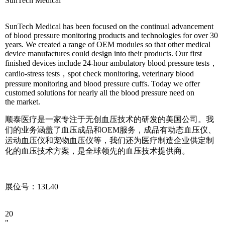
SunTech Medical
SunTech Medical has been focused on the continual advancement
of blood pressure monitoring products and technologies for over 30
years. We created a range of OEM modules so that other medical
device manufactures could design into their products. Our first
finished devices include 24-hour ambulatory blood pressure tests，
cardio-stress tests，spot check monitoring, veterinary blood
pressure monitoring and blood pressure cuffs. Today we offer
customed solutions for nearly all the blood pressure need on
the market.
顺泰医疗是一家专注于无创血压技术的研发的美国公司。我
们的业务涵盖了血压成品和OEM服务，成品有动态血压仪、
运动血压仪和宠物血压仪等，我们还为医疗制造企业供定制
化的血压技术方案，是全球领先的血压技术提供商。
展位号：13L40
20
"