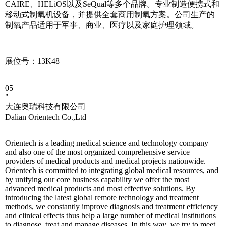
CAIRE、HELiOS以及SeQual等多个品牌。专业制造便携式和
移动式制氧机设备，并提供全套商用制氧方案。公司生产的
制氧产品适用于军事、商业、医疗以及家庭护理领域。
展位号：13K48
05
"
大连奥瑞科技有限公司
Dalian Orientech Co.,Ltd
Orientech is a leading medical science and technology company
and also one of the most organized comprehensive service
providers of medical products and medical projects nationwide.
Orientech is committed to integrating global medical resources, and
by unifying our core business capability we offer the most
advanced medical products and most effective solutions. By
introducing the latest global remote technology and treatment
methods, we constantly improve diagnosis and treatment efficiency
and clinical effects thus help a large number of medical institutions
to diagnose, treat and manage diseases. In this way, we try to meet