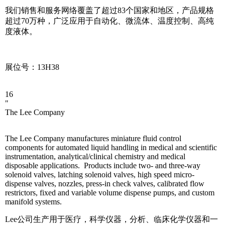
我们销售和服务网络覆盖了超过83个国家和地区，产品规格
超过70万种，广泛应用于自动化、微流体、温度控制、高纯
度液体。
展位号：13H38
16
"
The Lee Company
The Lee Company manufactures miniature fluid control
components for automated liquid handling in medical and scientific
instrumentation, analytical/clinical chemistry and medical
disposable applications. Products include two- and three-way
solenoid valves, latching solenoid valves, high speed micro-
dispense valves, nozzles, press-in check valves, calibrated flow
restrictors, fixed and variable volume dispense pumps, and custom
manifold systems.
Lee公司生产用于医疗，科学仪器，分析、临床化学仪器和一