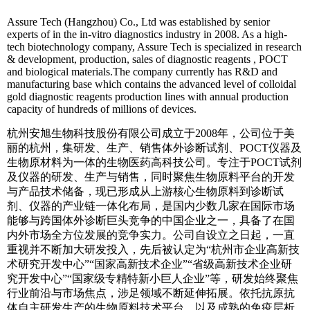
Assure Tech (Hangzhou) Co., Ltd was established by senior
experts of in the in-vitro diagnostics industry in 2008. As a high-
tech biotechnology company, Assure Tech is specialized in research
& development, production, sales of diagnostic reagents , POCT
and biological materials.The company currently has R&D and
manufacturing base which contains the advanced level of colloidal
gold diagnostic reagents production lines with annual production
capacity of hundreds of millions of devices.
杭州安旭生物科技股份有限公司成立于2008年，公司位于美
丽的杭州，集研发、生产、销售体外诊断试剂、POCT仪器及
生物原材料为一体的生物医药高科技公司。专注于POCT试剂
及仪器的研发、生产与销售，同时聚焦生物原料平台的开发
与产品技术储备，现已形成从上游核心生物原料到诊断试
剂、仪器的产业链一体化布局，是国内少数几家在国际市场
能够与跨国体外诊断巨头竞争的中国企业之一，具备了在国
内外市场全方位发展的竞争实力。公司自设立之日起，一直
重视并不断加大研发投入，先后被认定为“杭州市企业高新技
术研究开发中心”“国家高新技术企业”“省级高新技术企业研
究开发中心”“国家级专精特新小巨人企业”等，研发始终聚焦
行业前沿与市场焦点，涉足领域不断延伸拓展。依托抗原抗
体自主研发生产的生物原料技术平台，以及成熟的免疫层析