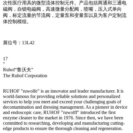
次性医疗用具的微型流体控制元件。产品包括两通和三通电
磁阀，自锁电磁阀，高速微量分配阀，喷嘴，压入式单向
阀，标定流量的节流阀，定量泵和变量泵以及为客户定制流
体控制模组。
展位号：13L42
17
"
Ruhof“鲁沃夫”
The Ruhof Corporation
RUHOF "ruwolfe" is an innovator and leader manufacturer. It is
world-famous for providing reliable solutions and personalized
services to help you meet and exceed your challenging goals of
decontamination and dressing management. As a pioneer in device
and endoscopic care, RUHOF "ruwolff" introduced the first
enzyme cleaner to the market in 1976. Since then, we have been
committed to researching, developing and manufacturing cutting-
edge products to ensure the thorough cleaning and regeneration.