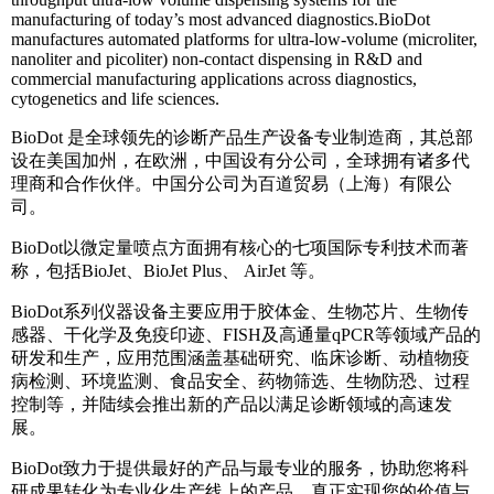
manufacturing of today’s most advanced diagnostics.BioDot
manufactures automated platforms for ultra-low-volume (microliter,
nanoliter and picoliter) non-contact dispensing in R&D and
commercial manufacturing applications across diagnostics,
cytogenetics and life sciences.
BioDot 是全球领先的诊断产品生产设备专业制造商，其总部
设在美国加州，在欧洲，中国设有分公司，全球拥有诸多代
理商和合作伙伴。中国分公司为百道贸易（上海）有限公
司。
BioDot以微定量喷点方面拥有核心的七项国际专利技术而著
称，包括BioJet、BioJet Plus、 AirJet 等。
BioDot系列仪器设备主要应用于胶体金、生物芯片、生物传
感器、干化学及免疫印迹、FISH及高通量qPCR等领域产品的
研发和生产，应用范围涵盖基础研究、临床诊断、动植物疫
病检测、环境监测、食品安全、药物筛选、生物防恐、过程
控制等，并陆续会推出新的产品以满足诊断领域的高速发
展。
BioDot致力于提供最好的产品与最专业的服务，协助您将科
研成果转化为专业化生产线上的产品，真正实现您的价值与