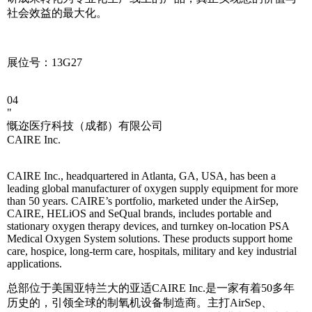
社会效益的最大化。
展位号：13G27
04
"
慨迩医疗科技（成都）有限公司
CAIRE Inc.
CAIRE Inc., headquartered in Atlanta, GA, USA, has been a
leading global manufacturer of oxygen supply equipment for more
than 50 years. CAIRE’s portfolio, marketed under the AirSep,
CAIRE, HELiOS and SeQual brands, includes portable and
stationary oxygen therapy devices, and turnkey on-location PSA
Medical Oxygen System solutions. These products support home
care, hospice, long-term care, hospitals, military and key industrial
applications.
总部位于美国亚特兰大的亚适CAIRE Inc.是一家有着50多年
历史的，引领全球的制氧机设备制造商。主打AirSep、