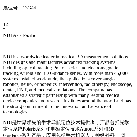
展位号：13G44
12
"
NDI Asia Pacific
NDI is a worldwide leader in medical 3D measurement solutions.
NDI designs and manufactures advanced tracking systems
including optical tracking Polaris series and electromagnetic
tracking Aurora and 3D Guidance series. With more than 45,000
systems installed worldwide, the applications cover surgical
robotics, neuro, orthopedics, intervention, radiotherapy, endoscope,
dental, ENT, and medical simulations. The company has
established a strategic partnership with many leading medical
device companies and research institutes around the world and has
the strong commitment to the innovation and advance of
technologies.
NDI是世界领先的手术导航定位技术提供者，产品包括光学
定位系统Polaris系列和电磁定位技术Aurora系列和3D
Guidance系列产品，应用包括手术机器人，神经外科， 骨