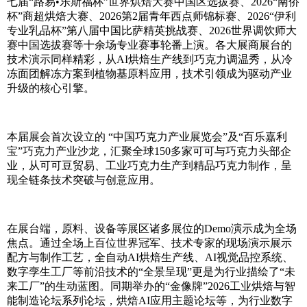
七届“路易•乐斯福杯”世界烘焙大赛中国区选拔赛、2026“南侨
杯”商超烘焙大赛、2026第2届青年西点师锦标赛、2026“伊利
专业乳品杯”第八届中国比萨精英挑战赛、2026世界调饮师大
赛中国选拔赛等十余场专业赛事轮番上演。各大展商展台的
技术演示同样精彩，从AI烘焙生产线到巧克力调温秀，从冷
冻面团解冻方案到植物基原料应用，技术引领成为驱动产业
升级的核心引擎。
本届展会首次设立的 “中国巧克力产业展览会”及“百乐嘉利
宝”巧克力产业沙龙，汇聚全球150多家可可与巧克力头部企
业，从可可豆贸易、工业巧克力生产到精品巧克力制作，呈
现全链条技术突破与创意应用。
在展台端，原料、设备等展区诸多展位的Demo演示成为全场
焦点。通过全场上百位世界冠军、技术专家的现场演示展示
配方与制作工艺，全自动AI烘焙生产线、AI视觉品控系统、
数字孪生工厂等前沿技术的“全景呈现”更是为行业描绘了“未
来工厂”的生动蓝图。同期举办的“金像牌”2026工业烘焙与智
能制造论坛系列论坛，烘焙AI应用主题论坛等，为行业数字