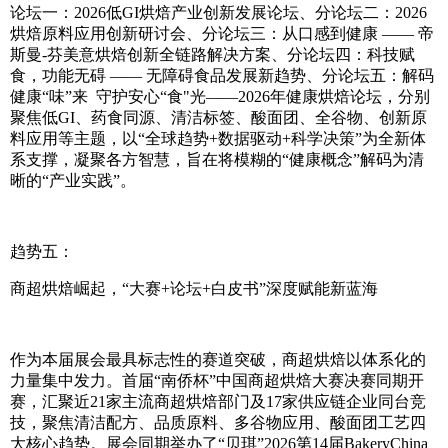
论坛一：2026低GI烘焙产业创新发展论坛、分论坛二：2026
烘焙原料应用创新研讨会、分论坛三：从口感到健康 —— 帝
斯曼-芬美意烘焙创新全链路解决方案、分论坛四：科技赋
食，功能无碍 —— 无障碍食品发展新趋势、分论坛五：解码
健康“味”来 守护安心“食"光——2026年健康烘焙论坛，分别
聚焦低GI、药食同源、清洁标签、酸面团、全谷物、创新原
料应用等主题，以“全球趋势+数据驱动+科学决策”为全新体
系支撑，凝聚各方智慧，旨在将模糊的“健康概念”解码为清
晰的“产业实践”。
趋势五：
商超烘焙崛起，“大赛+论坛+白皮书”深度赋能新蓝海
作为本届展会最具标志性的赛道突破，商超烘焙以体系化的
力量集中发力。首届“南侨杯”中国商超烘焙大赛决赛同期开
赛，汇聚近21家主流商超烘焙部门及17家供应链企业同台竞
技，聚焦清洁配方、品质原料、多谷物应用、酸面团工艺四
大核心趋势。展会同期举办了“贝琪”2026第14届BakeryChina