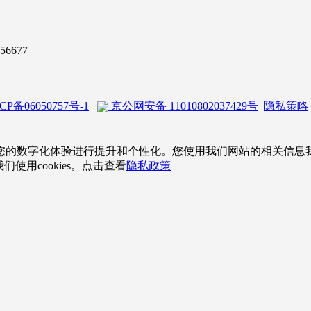
556677
CP备06050757号-1
京公网安备 11010802037429号
隐私策略
广告和您的数字化体验进行提升和个性化。您使用我们网站的相关信
用cookies。点击查看
隐私政策