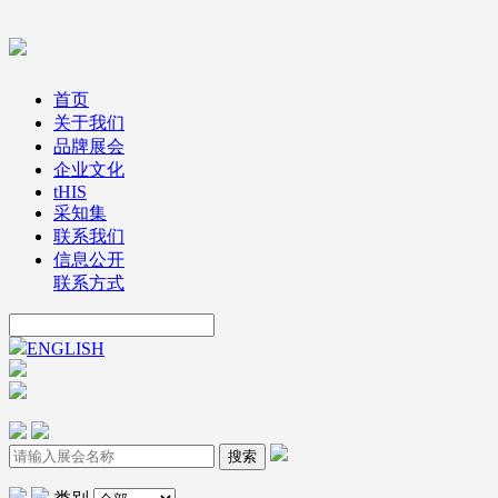
首页
关于我们
品牌展会
企业文化
tHIS
采知集
联系我们
信息公开
联系方式
ENGLISH