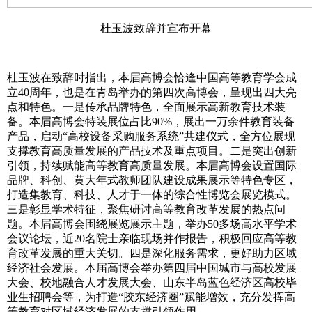
杜玉波致辞并宣布开幕
杜玉波在致辞时指出，本届高博会恰逢中国高等教育学会成
立40周年，也是在青岛举办的第四次高博会，呈现出四大亮
点和特色。一是传承品牌特色，全面展示高新教育技术装
备。本届高博会特装展位占比90%，展出一万余件教育装备
产品，启动“高校设备采购服务系统”共建仪式，全方位展现
支撑教育高质量发展的产品技术及重点项目。二是突出创新
引领，持续赋能高等教育高质量发展。本届高博会设置国际
品牌、科创、黄大年式教师团队建设成果展示等特色专区，
打造集教育、科技、人才于一体的综合性博览会展览模式。
三是彰显学术特征，聚焦研讨高等教育改革发展的热点问
题。本届高博会围绕展览展示主题，举办50多场高水平学术
会议论坛，近20名院士亲临现场并作报告，积极回应高等教
育改革发展的重大关切。四是深化服务需求，更好助力区域
经济社会发展。本届高博会举办第四届中国城市与高校发展
大会、校地融合人才发展大会、山东半岛蓝色经济区高校毕
业生招聘会等，为打造“胶东经济圈”赋能增效，充分发挥高
等教育对区域经济发展的支撑引领作用。