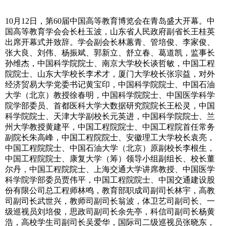
10月12日，第60届中国高等教育博览会在青岛盛大开幕。中
国高等教育学会会长杜玉波，山东省人民政府副省长王桂英
出席开幕式并致辞。学会副会长林蕙青、管培俊、李家俊、
张大良、刘伟、杨振斌、郭新立、舒立春、葛道凯，监事长
孙维杰，中国科学院院士、南京大学校长谈哲敏，中国工程
院院士、山东大学校长李术才，厦门大学校长张宗益，对外
经济贸易大学党委书记黄宝印，中国科学院院士、中国石油
大学（北京）教授徐春明，中国科学院院士、中国医学科学
院学部委员、首都医科大学大数据研究院院长王松灵，中国
科学院院士、天津大学副校长元英进，中国科学院院士、兰
州大学教授黄建平，中国工程院院士、中国工程院首任常务
副院长朱高峰，中国工程院院士、安徽理工大学校长袁亮，
中国工程院院士、中国石油大学（北京）原副校长李根生，
中国工程院院士、康复大学（筹）领导小组副组长、校长董
尔丹，中国工程院院士、上海交通大学讲席教授、中国医学
科学院学部委员贾伟平，中国工程院院士、中国交通建设股
份有限公司总工程师林鸣，教育部职成司副司长林宇，高教
司副司长武世兴，教师司副司长翁波，体卫艺司副司长、一
级巡视员刘培俊，思政司副司长余先亭，科信司副司长杨黄
浩，高校学生司副司长吴爱华，国际司二级巡视员张晓东，